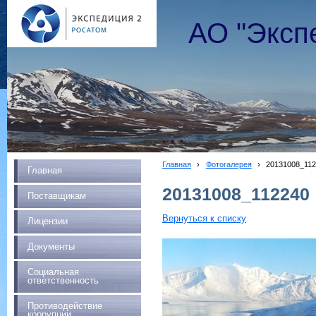
АО "Эксп
Главная
›
Фотогалерея
›
20131008_11
Главная
20131008_112240
Поставщикам
Вернуться к списку
Лицензии
Документы
Социальная
ответственность
Противодействие
коррупции