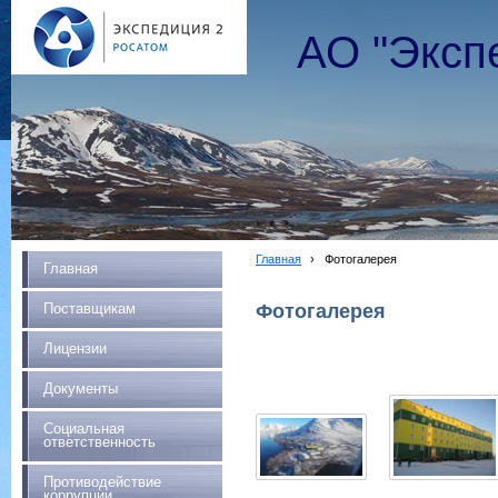
АО "Эксп
Главная
›
Фотогалерея
Главная
Фотогалерея
Поставщикам
Лицензии
Документы
Социальная
ответственность
Противодействие
коррупции