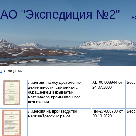
АО "Экспедиция №2"
e
я
›
Лицензии
Лицензия на осуществление
ХВ-00-008944 от
Бесс
деятельности, связанная с
24.07.2008
обращением взрывчатых
материалов промышленного
назначения
Лицензия на производство
ПМ-27-006700 от
Бесс
маркшейдерских работ
30.10.2020