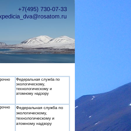
+7(495) 730-07-33
xpedicia_dva@rosatom.ru
рочно
Федеральная служба по
экологическому,
технологическому и
атомному надзору
рочно
Федеральная служба по
экологическому,
технологическому и
атомному надзору