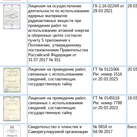
Лицензия на осуществление
ГК-1-16-0224Я от
29.0
деятельности по использованию
29.03.2021
ядерных материалов
радиоактивных веществ при
проведении работ по
использованию атомной энергии
в оборонных целях
согласно
пункту 5 приложения к
Положению, утвержденному
постановлением Правительства
Российской Федерации от
31.07.2017 № 911
Лицензия на проведение работ,
ГТ № 0121066
20.0
связанных с использованием
Рег. номер 1516
сведений, составляющих
от 20.03.2023
государственную тайну
Лицензия на проведение работ,
ГТ № 0145519
19.0
связанных с использованием
Рег. номер 7788
сведений, составляющих
от 20.03.2023
государственную тайну
Свидетельство о членстве в
№ 0818 от
Бесс
Саморегулируемой организации
04.09.2017