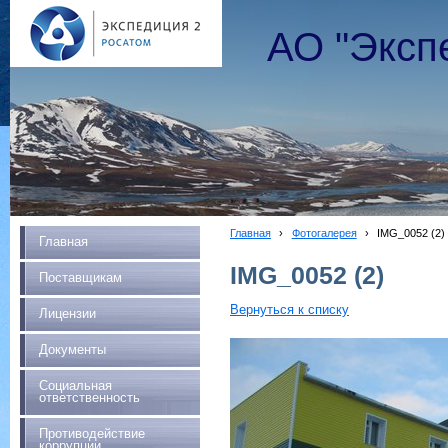
АО "Эксп
Главная
›
Фотогалерея
›
IMG_0052 (2)
Главная
IMG_0052 (2)
Поставщикам
Вернуться к списку
Лицензии
Документы
Социальная
ответственность
Противодействие
коррупции