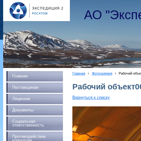
АО "Эксп
Главная
›
Фотогалерея
›
Рабочий объе
Главная
Рабочий объект0
Поставщикам
Вернуться к списку
Лицензии
Документы
Социальная
ответственность
Противодействие
коррупции